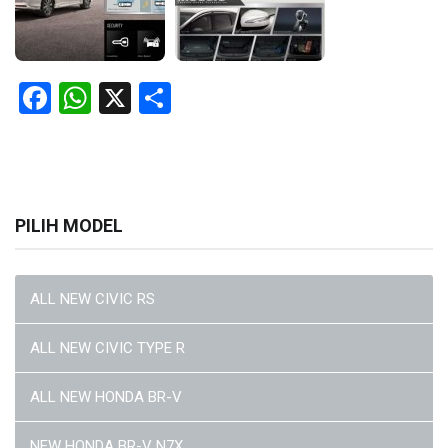
Facebook
WhatsApp
X
Share
PILIH MODEL
ALL NEW CIVIC RS
ALL NEW CIVIC TYPE R
ALL NEW HONDA BR-V
NEW HONDA BR-V N7X