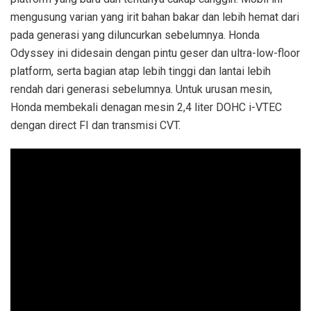
mengusung varian yang irit bahan bakar dan lebih hemat dari
pada generasi yang diluncurkan sebelumnya. Honda
Odyssey ini didesain dengan pintu geser dan ultra-low-floor
platform, serta bagian atap lebih tinggi dan lantai lebih
rendah dari generasi sebelumnya. Untuk urusan mesin,
Honda membekali denagan mesin 2,4 liter DOHC i-VTEC
dengan direct FI dan transmisi CVT.